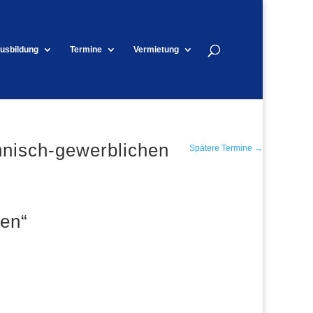
usbildung
Termine
Vermietung
chnisch-gewerblichen
Spätere Termine
→
nen“