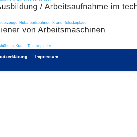
 Ausbildung / Arbeitsaufnahme im te
örderzeuge
,
Hubarbeitsbühnen
,
Krane
,
Teleskoplader
diener von Arbeitsmaschinen
tsbühnen
,
Krane
,
Teleskoplader
utzerklärung
Impressum