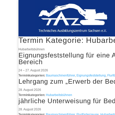
Termin Kategorie:
Hubarb
Hubarbeitsbühnen
Eignungsfeststellung für eine
Bereich
24
–
27. August 2026
Terminkategorien:
Baumaschinenführer
,
Eignungsfeststellung
,
Flurf
Lehrgang zum „Erwerb der Bed
28. August 2026
Terminkategorien:
Hubarbeitsbühnen
jährliche Unterweisung für Be
28. August 2026
Terminkategorien:
Baumaschinenführer
,
Flurförderzeuge
,
Hubarbei