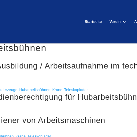
Startseite
Verein
A
eitsbühnen
 Ausbildung / Arbeitsaufnahme im te
örderzeuge
,
Hubarbeitsbühnen
,
Krane
,
Teleskoplader
ienberechtigung für Hubarbeitsbüh
diener von Arbeitsmaschinen
tsbühnen
,
Krane
,
Teleskoplader