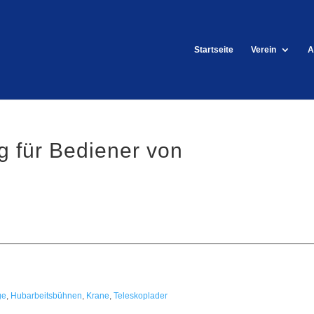
Startseite
Verein
A
g für Bediener von
ge
,
Hubarbeitsbühnen
,
Krane
,
Teleskoplader